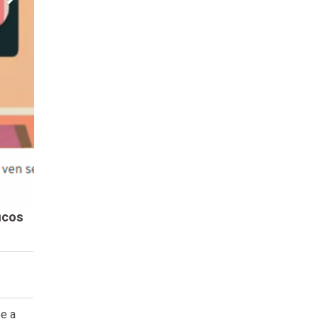
icos
e a