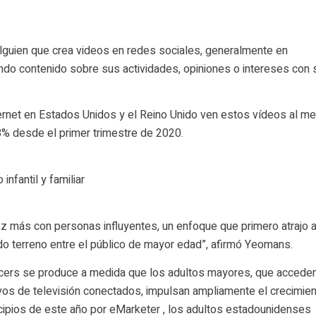
lguien que crea videos en redes sociales, generalmente en
do contenido sobre sus actividades, opiniones o intereses con 
ernet en Estados Unidos y el Reino Unido ven estos vídeos al m
8% desde el primer trimestre de 2020.
nfantil y familiar
z más con personas influyentes, un enfoque que primero atrajo a
 terreno entre el público de mayor edad”, afirmó Yeomans.
cers se produce a medida que los adultos mayores, que acceden
ivos de televisión conectados, impulsan ampliamente el crecimien
cipios de este año por eMarketer , los adultos estadounidenses