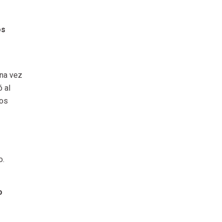
os
una vez
 al
eos
o.
o