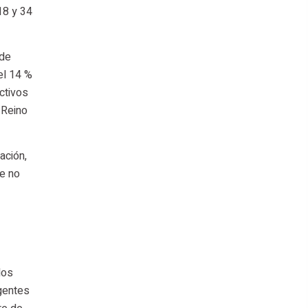
18 y 34
 de
el 14 %
activos
 Reino
ación,
ue no
los
igentes