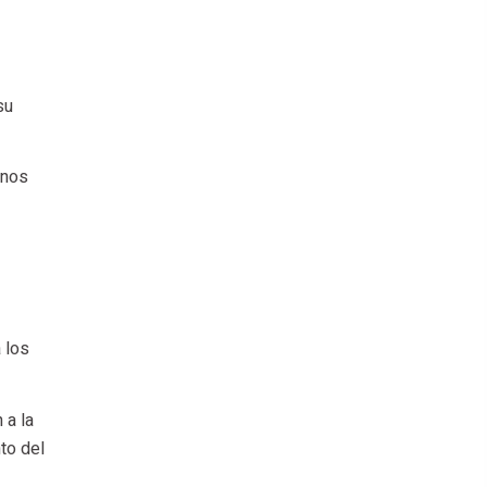
su
enos
 los
 a la
to del