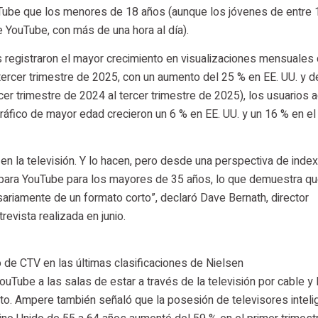
be que los menores de 18 años (aunque los jóvenes de entre 
 YouTube, con más de una hora al día).
 registraron el mayor crecimiento en visualizaciones mensuales
tercer trimestre de 2025, con un aumento del 25 % en EE. UU. y d
rcer trimestre de 2024 al tercer trimestre de 2025), los usuarios 
áfico de mayor edad crecieron un 6 % en EE. UU. y un 16 % en el
 la televisión. Y lo hacen, pero desde una perspectiva de index
rso para YouTube para los mayores de 35 años, lo que demuestra q
ariamente de un formato corto”, declaró Dave Bernath, director
revista realizada en junio.
de CTV en las últimas clasificaciones de Nielsen
Tube a las salas de estar a través de la televisión por cable y 
cto. Ampere también señaló que la posesión de televisores intel