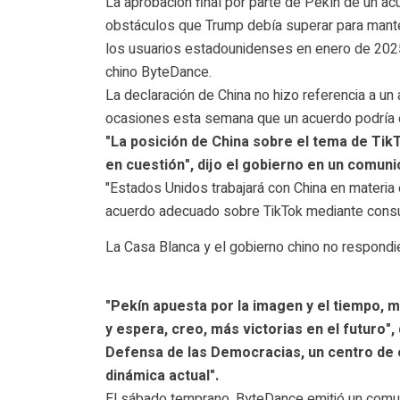
La aprobación final por parte de Pekín de un 
obstáculos que Trump debía superar para manten
los usuarios estadounidenses en enero de 2025
chino ByteDance.
La declaración de China no hizo referencia a un
ocasiones esta semana que un acuerdo podría 
"La posición de China sobre el tema de Tik
en cuestión", dijo el gobierno en un comuni
"Estados Unidos trabajará con China en materia
acuerdo adecuado sobre TikTok mediante consu
La Casa Blanca y el gobierno chino no respondi
"Pekín apuesta por la imagen y el tiempo, 
y espera, creo, más victorias en el futuro"
Defensa de las Democracias, un centro de e
dinámica actual".
El sábado temprano, ByteDance emitió un comun