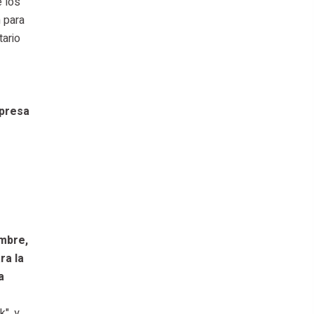
 los
 para
tario
mpresa
umbre,
ra la
a
", y