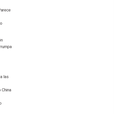
"Parece
ro
én
errumpa
a las
o China
o