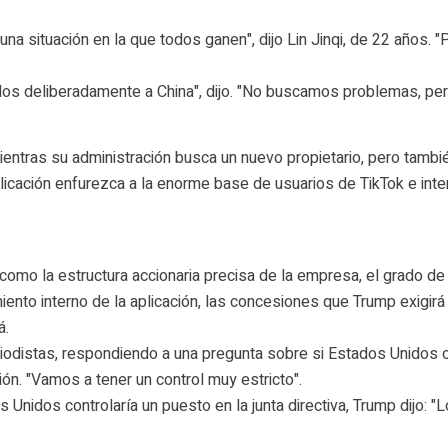
a situación en la que todos ganen", dijo Lin Jinqi, de 22 años. 
los deliberadamente a China", dijo. "No buscamos problemas, pe
ientras su administración busca un nuevo propietario, pero tambi
plicación enfurezca a la enorme base de usuarios de TikTok e int
como la estructura accionaria precisa de la empresa, el grado de
ento interno de la aplicación, las concesiones que Trump exigirá 
á.
eriodistas, respondiendo a una pregunta sobre si Estados Unidos 
ión. "Vamos a tener un control muy estricto".
Unidos controlaría un puesto en la junta directiva, Trump dijo: "L