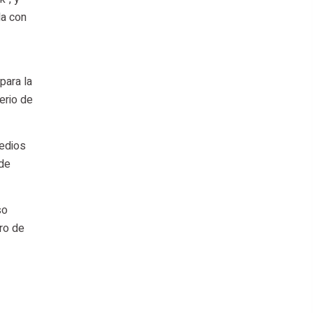
la con
para la
erio de
medios
 de
so
ro de