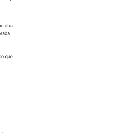
las dos
eraba
co que