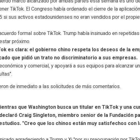
acuerdo marco alcanzado por ambas partes esta semana es uno de
er TikTok. El Congreso había ordenado el cierre de la aplicación
 si sus activos estadounidenses no eran vendidos por el propie
 acuerdo formal sobre TikTok. Trump había insinuado en repetidas
estar próximo.
Tok es clara: el gobierno chino respeta los deseos de la e
cado que pidió un trato no discriminatorio a sus empresas.
 económica y comercial, y apoyará a sus equipos para alcanzar un
ltas".
eron de inmediato a las solicitudes de más comentarios.
mientras que Washington busca un titular en TikTok y una c
, declaró Craig Singleton, miembro senior de la Fundación pa
studios. "Creo que los chinos están muy satisfechos con l
icado agradeciendo a Trump y Xi "por su preocupación por TikTok