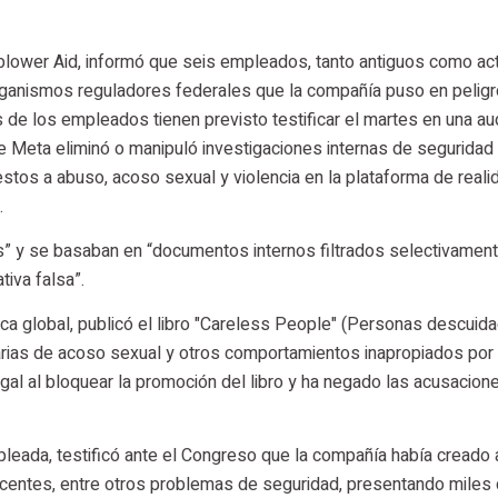
eblower Aid, informó que seis empleados, tanto antiguos como ac
rganismos reguladores federales que la compañía puso en peligr
s de los empleados tienen previsto testificar el martes en una au
ue Meta eliminó o manipuló investigaciones internas de seguridad
stos a abuso, acoso sexual y violencia en la plataforma de reali
.
s” y se basaban en “documentos internos filtrados selectivament
iva falsa”.
ica global, publicó el libro "Careless People" (Personas descuida
arias de acoso sexual y otros comportamientos inapropiados por 
legal al bloquear la promoción del libro y ha negado las acusacion
pleada, testificó ante el Congreso que la compañía había creado 
centes, entre otros problemas de seguridad, presentando miles