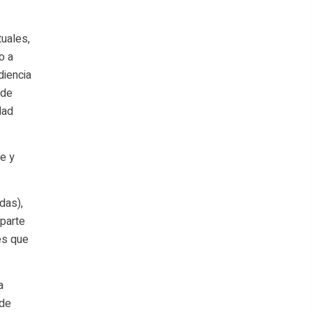
tuales,
o a
diencia
 de
dad
e y
das),
parte
es que
a
 de