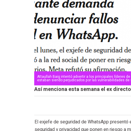
 de usuarios
Attaullah Baig intentó advertir a los principales líderes 
estaban siendo perjudicados por las vulnerabilidades d
Así menciona esta semana el ex directo
El exjefe de seguridad de WhatsApp presentó e
seguridad y privacidad que ponen en riesgo a mi