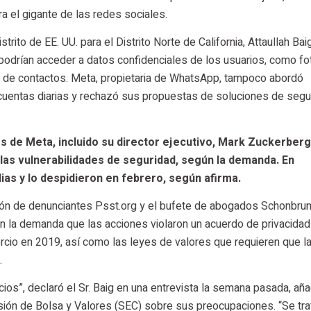
a el gigante de las redes sociales.
rito de EE. UU. para el Distrito Norte de California, Attaullah Bai
drían acceder a datos confidenciales de los usuarios, como fo
as de contactos. Meta, propietaria de WhatsApp, tampoco abordó
entas diarias y rechazó sus propuestas de soluciones de segur
res de Meta, incluido su director ejecutivo, Mark Zuckerberg
 las vulnerabilidades de seguridad, según la demanda. En
ias y lo despidieron en febrero, según afirma.
ión de denunciantes Psst.org y el bufete de abogados Schonbrun
n la demanda que las acciones violaron un acuerdo de privacida
cio en 2019, así como las leyes de valores que requieren que l
.
ios”, declaró el Sr. Baig en una entrevista la semana pasada, añ
isión de Bolsa y Valores (SEC) sobre sus preocupaciones. “Se tra