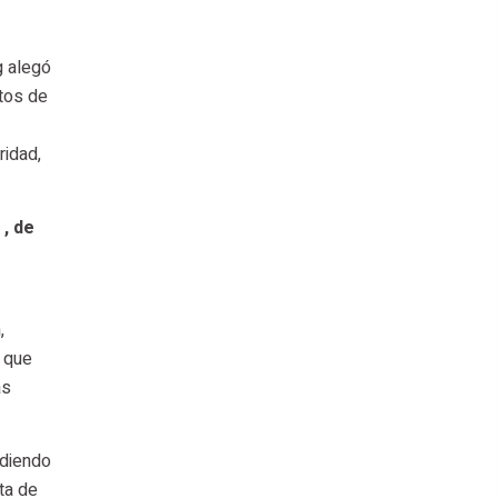
g alegó
tos de
idad,
 , de
,
d que
as
adiendo
ta de