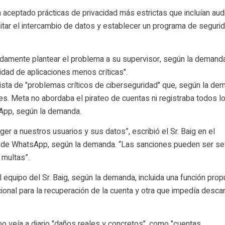
aceptado prácticas de privacidad más estrictas que incluían audi
itar el intercambio de datos y establecer un programa de seguri
tidamente plantear el problema a su supervisor, según la demand
idad de aplicaciones menos críticas".
lista de "problemas críticos de ciberseguridad" que, según la de
res. Meta no abordaba el pirateo de cuentas ni registraba todos l
sApp, según la demanda.
er a nuestros usuarios y sus datos”, escribió el Sr. Baig en el
s de WhatsApp, según la demanda. “Las sanciones pueden ser se
 multas”.
l equipo del Sr. Baig, según la demanda, incluida una función pro
cional para la recuperación de la cuenta y otra que impedía desca
ipo veía a diario "daños reales y concretos", como "cuentas