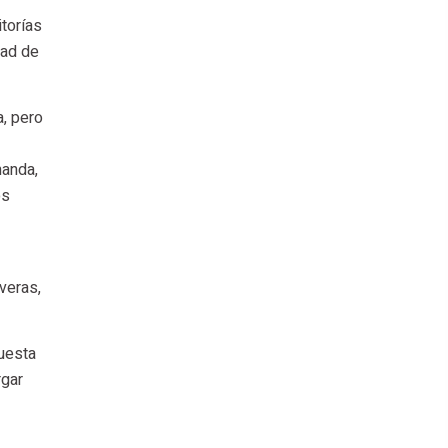
torías
dad de
a, pero
manda,
os
veras,
puesta
rgar