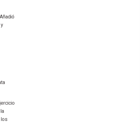
 Añadió
 y
ata
ercicio
la
 los