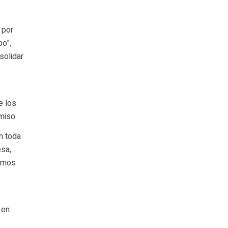
 por
po",
solidar
e los
miso.
n toda
esa,
remos
 en