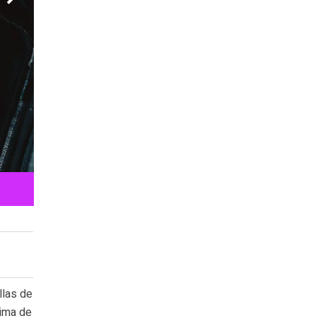
Attaullah Baig intentó advertir a los principales líderes de Meta, incl
estaban siendo perjudicados por las vulnerabilidades de seguridad,
llas de
tima de