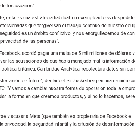
 de los usuarios”.
e, esta es una estrategia habitual: un exempleado es despedido
storsionadas que tergiversan el trabajo continuo de nuestro equi
eguridad es un ámbito conflictivo, y nos enorgullecemos de con
a privacidad de las personas".
acebook, acordó pagar una multa de 5 mil millones de dólares y
olver las acusaciones de que había manejado mal la información d
 política británica, Cambridge Analytica, recolectara datos sin per
tra visión de futuro”, declaró el Sr. Zuckerberg en una reunión co
FTC. “Y vamos a cambiar nuestra forma de operar en toda la empr
biar la forma en que creamos productos, y si no lo hacemos, se
arse y acusar a Meta (que también es propietaria de Facebook e
a privacidad, la seguridad infantil y la difusión de desinformación