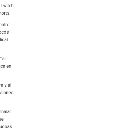
 Twitch
horts.
ontró
pocos
ical
"el
ica en
a y al
isiones
eñalar
ue
ruebas