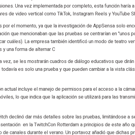
iones. Una vez implementada por completo, esta función haría a
ares de video vertical como TikTok, Instagram Reels y YouTube S
 por el momento, ya que la investigación de AppSensa solo enc
cación que mencionaban que las pruebas se centrarían en "unos 
ar cuáles). La empresa también identificó un modo de teatro vert
 y una forma de alternar C
ra vez, se les mostrarán cuadros de diálogo educativos que dirán 
e todavía es solo una prueba y que pueden cambiar a la vista clás
actual incluye el manejo de permisos para el acceso a la cámar
iles, lo que indica que la aplicación se utilizará para las transm
itch declinó dar más detalles sobre las pruebas, limitándose a s
esentación en la TwitchCon Rotterdam a principios de este año q
 de canales durante el verano. Un portavoz añadió que dichas p