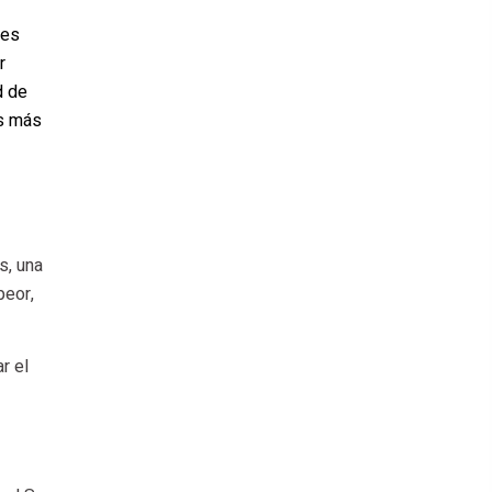
tes
r
d de
as más
s, una
peor,
r el