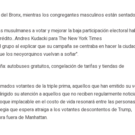
 del Bronx, mientras los congregantes masculinos están sentad
 musulmanes a votar y mejorar la baja participación electoral hab
Crédito...Andres Kudacki para The New York Times
al grupo al explicar que su campaña se centraba en hacer la ciud
que los neoyorquinos vuelvan a soñar".
a: autobuses gratuitos, congelación de tarifas y tiendas de
mados votantes de la triple prima, aquellos que han emitido su v
dirigido su atención a aquellos que no reciben regularmente notic
foque implacable en el costo de vida resonará entre las persona
ategia que espera atraiga a los votantes descontentos de Trump,
ora fuera de Manhattan.