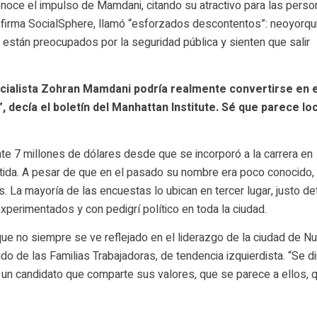
onoce el impulso de Mamdani, citando su atractivo para las perso
a firma SocialSphere, llamó “esforzados descontentos”: neoyorqu
 están preocupados por la seguridad pública y sienten que salir
ocialista Zohran Mamdani podría realmente convertirse en e
 decía el boletín del Manhattan Institute. Sé que parece lo
e 7 millones de dólares desde que se incorporó a la carrera en
rtida. A pesar de que en el pasado su nombre era poco conocido,
 La mayoría de las encuestas lo ubican en tercer lugar, justo de
perimentados y con pedigrí político en toda la ciudad.
e no siempre se ve reflejado en el liderazgo de la ciudad de N
ido de las Familias Trabajadoras, de tendencia izquierdista. “Se di
un candidato que comparte sus valores, que se parece a ellos, 