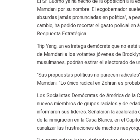
El Sr. Cuomo ya ha hecho de la oposición a la e
Mamdani por su nombre. El exgobernador suele ca
absurdas jamás pronunciadas en política", a pe
cambio, ha pedido recortar el gasto policial en
Respuesta Estratégica.
Trip Yang, un estratega demócrata que no está a
de Mamdani a los votantes jóvenes de Brooklyn 
musulmanes, podrían estirar el electorado de u
"Sus propuestas políticas no parecen radicales", 
Mamdani. "Lo único radical en Zohran es probabl
Los Socialistas Demócratas de América de la C
nuevos miembros de grupos raciales y de edad
informaron sus líderes. Señalaron la acalorada
de la inmigración en la Casa Blanca, en el Capi
canalizar las frustraciones de muchos neoyorqu