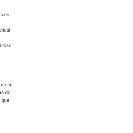
os en
itual
ad más
oto en
ias de
s que