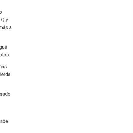
o
 Q y
 más a
igue
otos.
emas
uierda
erado
sabe