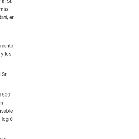
al Sr.
 más
ani, en
amiento
 y los
 Sr.
 1500
ún
nsable
 logró