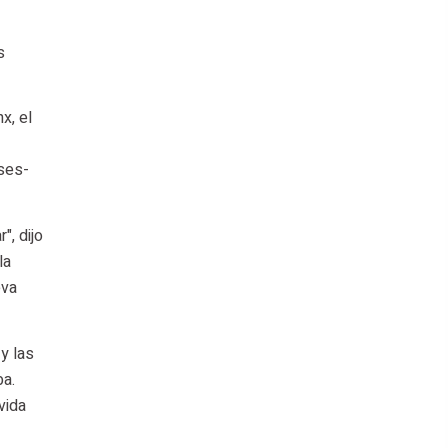
s
x, el
ses-
", dijo
la
eva
 y las
ba.
vida