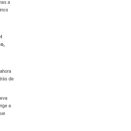
nas a
inos
l
co,
 ahora
trás de
ueva
rige a
que