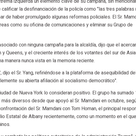
xtrema izquierda un elemento clave de su campaña, sin mencionar 
lificar la desfinanciación de la policía como "las tres palabras
sar de haber promulgado algunas reformas policiales. El Sr. Mamd
 áreas como su oficina de comunicaciones y eliminar su Grupo de
sociado con ninguna campaña para la alcaldía, dijo que el acerc
y Queens, y el creciente interés de los votantes del sur de Asia
na manera nunca vista en la memoria reciente.
dijo el Sr. Yang, refiriéndose a la plataforma de asequibilidad del
emente su abierta afiliación al socialismo democrático".
iudad de Nueva York lo consideran positivo. El grupo ha sumado
 más diversos desde que apoyó al Sr. Mamdani en octubre, seg
 confrontación del Sr. Mamdani con Tom Homan, el principal respo
tolio Estatal de Albany recientemente, como un momento en el que
inos.