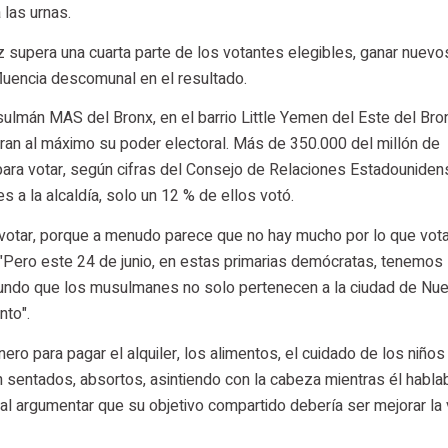
 las urnas.
ez supera una cuarta parte de los votantes elegibles, ganar nuevo
fluencia descomunal en el resultado.
ulmán MAS del Bronx, en el barrio Little Yemen del Este del Bron
aran al máximo su poder electoral. Más de 350.000 del millón de
ara votar, según cifras del Consejo de Relaciones Estadouniden
s a la alcaldía, solo un 12 % de ellos votó.
votar, porque a menudo parece que no hay mucho por lo que votar
"Pero este 24 de junio, en estas primarias demócratas, tenemos 
mundo que los musulmanes no solo pertenecen a la ciudad de Nu
nto".
nero para pagar el alquiler, los alimentos, el cuidado de los niños
 sentados, absortos, asintiendo con la cabeza mientras él habla
 argumentar que su objetivo compartido debería ser mejorar la 