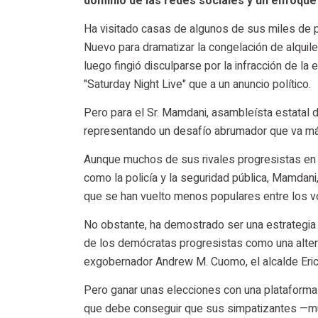
dominio de las redes sociales y un enfoque 
Ha visitado casas de algunos de sus miles de 
Nuevo para dramatizar la congelación de alquil
luego fingió disculparse por la infracción de l
"Saturday Night Live" que a un anuncio político.
Pero para el Sr. Mamdani, asambleísta estatal 
representando un desafío abrumador que va más a
Aunque muchos de sus rivales progresistas en 
como la policía y la seguridad pública, Mamdani
que se han vuelto menos populares entre los v
No obstante, ha demostrado ser una estrategia
de los demócratas progresistas como una alterna
exgobernador Andrew M. Cuomo, el alcalde Eric 
Pero ganar unas elecciones con una plataforma 
que debe conseguir que sus simpatizantes —muc