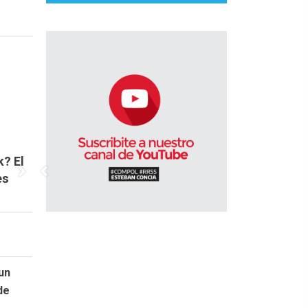
k? El
es
un
de