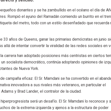
directo y sencillo.
pequeños donantes y se ha zambullido en el océano el día de Añ
eres. Rompió el ayuno del Ramadán comiendo un burrito en el tren
a etiqueta del metro, todo con un estilo desenfadado que recuerda
de 33 años de Queens, ganar las primarias demócratas en junio s
llá de intentar convertir la viralidad de las redes sociales en v
la carrera han adoptado posiciones más centristas en ciertos t
, un socialista democrático, continúa adoptando opiniones de izq
otantes de Nueva York.
 de campaña eficaz. El Sr. Mamdani se ha convertido en el aband
tiva innovadora a sus rivales más veteranos, en particular el
Adams y Brad Lander, el contralor de la ciudad.
hiperprogresista será un desafío. El Sr. Mamdani lo reconoce y 
hos de la extrema izquierda y ajenos a la estructura de poder