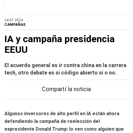
e
e
e
G
G
G
24 07 2024
CAMPAÑAS
e
e
e
IA y campaña presidencia
EEUU
S
S
S
V
V
V
El acuerdo general es ir contra china en la carrera
tech, otro debate es si código abierto si o no.
Compartí la noticia
Algunos inversores de alto perfil en IA están ahora
defendiendo la campaña de reelección del
expresidente Donald Trump: lo ven como alguien que